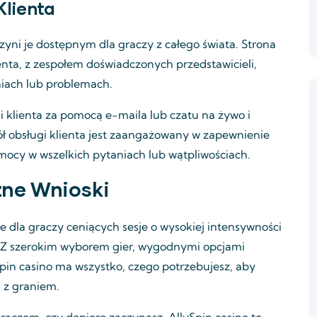
Klienta
czyni je dostępnym dla graczy z całego świata. Strona
nta, z zespołem doświadczonych przedstawicieli,
niach lub problemach.
 klienta za pomocą e-maila lub czatu na żywo i
ół obsługi klienta jest zaangażowany w zapewnienie
ocy w wszelkich pytaniach lub wątpliwościach.
ne Wnioski
e dla graczy ceniących sesje o wysokiej intensywności
 Z szerokim wyborem gier, wygodnymi opcjami
pin casino ma wszystko, czego potrzebujesz, aby
 z graniem.