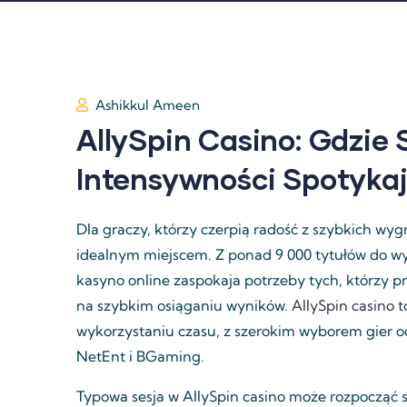
Ashikkul Ameen
AllySpin Casino: Gdzie 
Intensywności Spotykaj
Dla graczy, którzy czerpią radość z szybkich wygr
idealnym miejscem. Z ponad 9 000 tytułów do wybo
kasyno online zaspokaja potrzeby tych, którzy p
na szybkim osiąganiu wyników.
AllySpin casino
t
wykorzystaniu czasu, z szerokim wyborem gier od
NetEnt i BGaming.
Typowa sesja w AllySpin casino może rozpocząć 