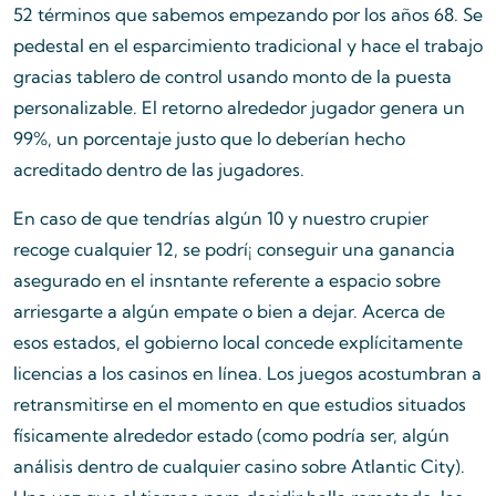
52 términos que sabemos empezando por los años 68. Se
pedestal en el esparcimiento tradicional y hace el trabajo
gracias tablero de control usando monto de la puesta
personalizable. El retorno alrededor jugador genera un
99%, un porcentaje justo que lo deberían hecho
acreditado dentro de las jugadores.
En caso de que tendrí­as algún 10 y nuestro crupier
recoge cualquier 12, se podrí¡ conseguir una ganancia
asegurado en el insntante referente a espacio sobre
arriesgarte a algún empate o bien a dejar. Acerca de
esos estados, el gobierno local concede explícitamente
licencias a los casinos en línea. Los juegos acostumbran a
retransmitirse en el momento en que estudios situados
físicamente alrededor estado (como podrí­a ser, algún
análisis dentro de cualquier casino sobre Atlantic City).