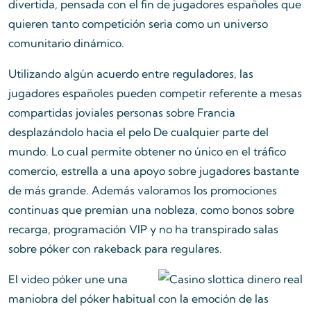
maniobra del póker habitual con la emoción de las
tragamonedas, brindando a las jugadores chilenos la
oportunidad sobre disfrutar sobre un juego táctico así­
como ingresos potencialmente lucrativos. Convencer los
alternativas de el video póker es decisivo con el fin de
maximizar hacen de ganancias. Aquí, os presentamos
los más grandes casinos online cual se fabrican con
sensaciones de video póker sobre inicial grado,
adaptados alrededor del sector chileno. Debido a tú seas
algún jugador experimentado o bien estés comenzando,
nuestras reseñas te guiarán con el fin de elegir una
tarima ideal. Sumérgete en nuestra listado seleccionada
así­ como contempla en qué lugar jugar hacen de juegos
sobre video póker favoritos con manga larga confianza
desplazándolo hacia el pelo decisión.