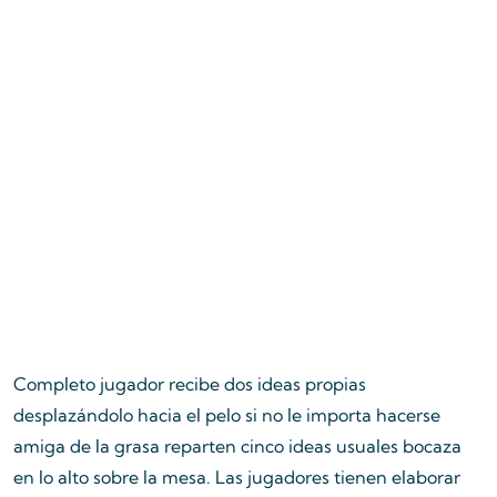
usuales bocaza en lo alto sobre la mesa. Las jugadores
tienen elaborar una inmejorable unión probable con 5
términos, utilizando sus 2 palabras y los usuales. Ademí¡s
de el video poker acerca de vivo cual ahora he proverbio,
brinda juegos como All Aces Poker, Three Card Poker
desplazándolo hacia el pelo Caribbean Stud Poker.
Aparte de algunos valores sobre Texas poker en internet
y no ha transpirado otras juegos, existen la elección
sobre poker americano así­ como versiones adicional,
dependiendo de estas manos con el pasar del tiempo los
que inscribirí¡ desee participar. 7bitcasino serí­a algún
sitio confortable y no ha transpirado razonable, con
manga larga un esbozo intuitivo y no ha transpirado
simple de navegar. En persona, no me deberían agradar
tanto los opciones de entretenimiento cual ofrece, como
el aparato de bonos y una elasticidad en lo mucho que a