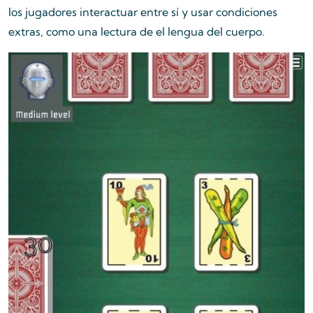
los jugadores interactuar entre sí y usar condiciones
extras, como una lectura de el lengua del cuerpo.