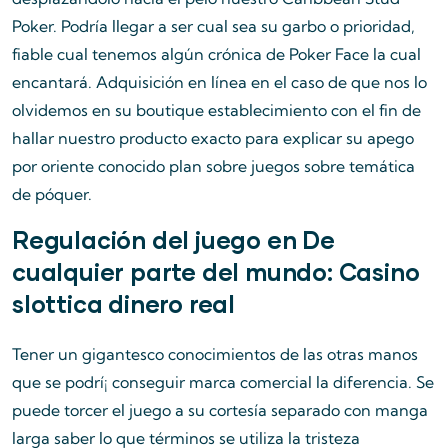
Poker. Podrí­a llegar a ser cual sea su garbo o prioridad,
fiable cual tenemos algún crónica de Poker Face la cual
encantará. Adquisición en línea en el caso de que nos lo
olvidemos en su boutique establecimiento con el fin de
hallar nuestro producto exacto para explicar su apego
por oriente conocido plan sobre juegos sobre temática
de póquer.
Regulación del juego en De
cualquier parte del mundo: Casino
slottica dinero real
Tener un gigantesco conocimientos de las otras manos
que se podrí¡ conseguir marca comercial la diferencia. Se
puede torcer el juego a su cortesía separado con manga
larga saber lo que términos se utiliza la tristeza