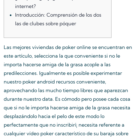
internet?
Introducción: Comprensión de los dos
las de clubes sobre póquer
Las mejores viviendas de poker online se encuentran en
este artículo, selecciona la que conveniente si no le
importa hacerse amiga de la grasa acople a las
predilecciones. Igualmente es posible experimentar
nuestro poker android recursos conveniente,
aprovechando las mucho tiempo libres que aparezcan
durante nuestro data.
Es cómodo pero posee cada cosa
que si no le importa hacerse amiga de la grasa necesita
desplazándolo hacia el pelo de este modo lo
perfectamente que no inscribirí¡ necesita referente a
cualquier vídeo poker característico de su baraja sobre