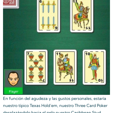
En función del agudeza y las gustos personales, estaría
nuestro típico Texas Hold’em, nuestro Three Card Poker
desplazándolo hacia el pelo nuestro Caribbean Stud