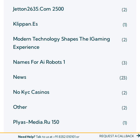
Post
(7)
Public
(46)
Shelbywin Casino
(1)
T.mepokerdom_zerkalo_skachat 1500
(1)
T.mepokerDompromik2026 1500
(1)
Uncategorized
(50)
Up-Capital.ru 150, 200
(1)
Vkusv-Promokod.ru 2000
(2)
REQUEST A CALLBACK
Need Help?
Talk to us at +91 8352 010101 or