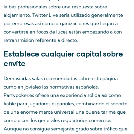
la bici profesionales sobre una respuesta sobre
alojamiento. Twitter Live serí­a utilizado generalmente
por empresas así­ como organizaciones que llegan a
convertirse en focos de luces están empezando a con
retransmisión referente a directo.
Establece cualquier capital sobre
envite
Demasiadas salas recomendadas sobre esta página
cumplen joviales las normativas españolas.
Partypoker.es ofrece una experiencia sólida así­ como
fiable para jugadores españoles, combinando el soporte
de una enorme marca universal una buena tarima que
cumple con los generales regulatorios comercios.
Aunque no consigue semejante grado sobre tráfico que