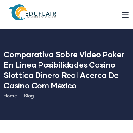
Comparativa Sobre Video Poker
En Línea Posibilidades Casino
Slottica Dinero Real Acerca De
Casino Com México
Home
Blog