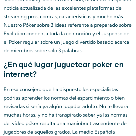
noticia actualizada de las excelentes plataformas de
streaming pros, contras, características y mucho más.
Nuestro Póker sobre 3 ideas referente a preparado sobre
Evolution condensa toda la conmoción y el suspenso de
el Póker regular sobre un juego divertido basado acerca
de miembros sobre solo 3 palabras.
¿En qué lugar juguetear poker en
internet?
En esa consejero que ha dispuesto los especialistas
podrías aprender los normas del esparcimiento o bien
revisarlas si serí­a ya algún jugador adulto. No te llevará
muchas horas, y no ha transpirado saber ya las normas
del vídeo póker resulta una maniobra trascendente de
jugadores de aquellos grados. La medio Española