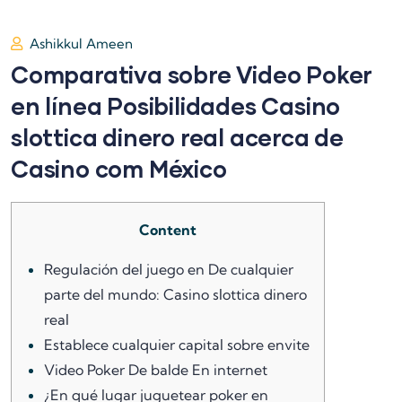
Ashikkul Ameen
Comparativa sobre Video Poker
en línea Posibilidades Casino
slottica dinero real acerca de
Casino com México
Content
Regulación del juego en De cualquier
parte del mundo: Casino slottica dinero
real
Establece cualquier capital sobre envite
Video Poker De balde En internet
¿En qué lugar juguetear poker en