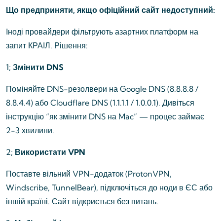
Що предприняти, якщо офіційний сайт недоступний:
Іноді провайдери фільтрують азартних платформ на
запит КРАІЛ. Рішення:
1;
Змінити DNS
Поміняйте DNS-резолвери на Google DNS (8.8.8.8 /
8.8.4.4) або Cloudflare DNS (1.1.1.1 / 1.0.0.1). Дивіться
інструкцію “як змінити DNS на Mac” — процес займає
2-3 хвилини.
2;
Використати VPN
Поставте вільний VPN-додаток (ProtonVPN,
Windscribe, TunnelBear), підключіться до ноди в ЄС або
іншій країні. Сайт відкриється без питань.