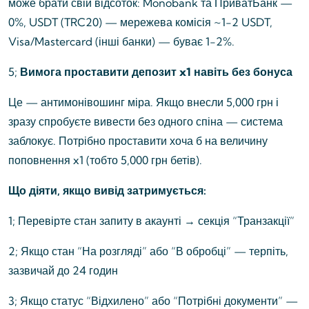
може брати свій відсоток: Monobank та ПриватБанк —
0%, USDT (TRC20) — мережева комісія ~1-2 USDT,
Visa/Mastercard (інші банки) — буває 1-2%.
5;
Вимога проставити депозит x1 навіть без бонуса
Це — антимонівошинг міра. Якщо внесли 5,000 грн і
зразу спробуєте вивести без одного спіна — система
заблокує. Потрібно проставити хоча б на величину
поповнення x1 (тобто 5,000 грн бетів).
Що діяти, якщо вивід затримується:
1; Перевірте стан запиту в акаунті → секція “Транзакції”
2; Якщо стан “На розгляді” або “В обробці” — терпіть,
зазвичай до 24 годин
3; Якщо статус “Відхилено” або “Потрібні документи” —