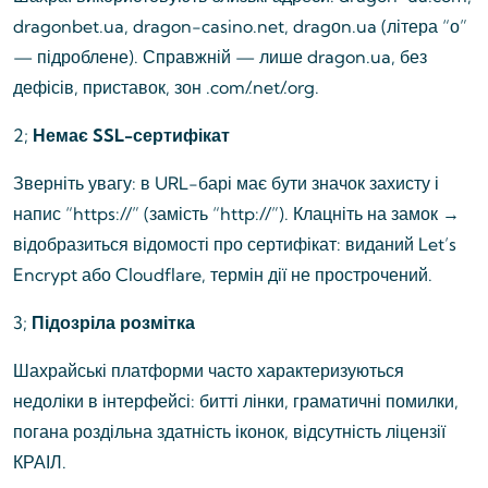
dragonbet.ua, dragon-casino.net, dragоn.ua (літера “о”
— підроблене). Справжній — лише dragon.ua, без
дефісів, приставок, зон .com/.net/.org.
2;
Немає SSL-сертифікат
Зверніть увагу: в URL-барі має бути значок захисту і
напис “https://” (замість “http://”). Клацніть на замок →
відобразиться відомості про сертифікат: виданий Let’s
Encrypt або Cloudflare, термін дії не прострочений.
3;
Підозріла розмітка
Шахрайські платформи часто характеризуються
недоліки в інтерфейсі: битті лінки, граматичні помилки,
погана роздільна здатність іконок, відсутність ліцензії
КРАІЛ.