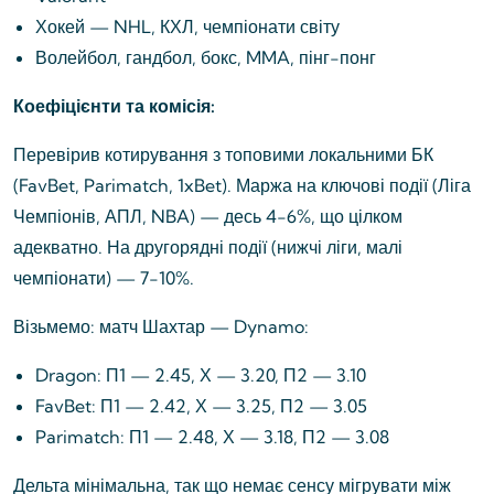
Хокей — NHL, КХЛ, чемпіонати світу
Волейбол, гандбол, бокс, MMA, пінг-понг
Коефіцієнти та комісія:
Перевірив котирування з топовими локальними БК
(FavBet, Parimatch, 1xBet). Маржа на ключові події (Ліга
Чемпіонів, АПЛ, NBA) — десь 4-6%, що цілком
адекватно. На другорядні події (нижчі ліги, малі
чемпіонати) — 7-10%.
Візьмемо: матч Шахтар — Dynamo:
Dragon: П1 — 2.45, Х — 3.20, П2 — 3.10
FavBet: П1 — 2.42, Х — 3.25, П2 — 3.05
Parimatch: П1 — 2.48, Х — 3.18, П2 — 3.08
Дельта мінімальна, так що немає сенсу мігрувати між