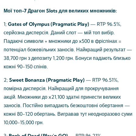
Мої топ-7 Драгон Slots для великих множників:
1;
Gates of Olympus (Pragmatic Play)
— RTP 96.5%,
серйозна дисперсія. Даний слот — мій топ вибір.
Падаючі символи + множники до x500 в фріспінах =
потенціал божевільних заносів. Найкращий результат —
38,700 грн з депозиту 1,200 грн. Бонуси падають близько
кожні 90-150 спінів.
2;
Sweet Bonanza (Pragmatic Play)
— RTP 96.51%,
помірна дисперсія. Найкращий для прокручування
акцій. Множники до x21,100 здатні принести великих
заносів. Постійно випадають безкоштовні обертання —
кожні 80-120 обертань. Вигравав тут неодноразово суми
10,000-15,000 грн.
3;
Book of Dead (Play’n GO)
— RTP 96.21%,