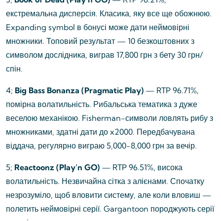
екстремальна дисперсія. Класика, яку все ще обожнюю.
Expanding symbol в бонусі може дати неймовірні
множники. Топовий результат — 10 безкоштовних з
символом дослідника, виграв 17,800 грн з бету 30 грн/
спін.
4;
Big Bass Bonanza (Pragmatic Play)
— RTP 96.71%,
помірна волатильність. Рибальська тематика з дуже
веселою механікою. Fisherman-символи ловлять рибу з
множниками, здатні дати до x2000. Передбачувана
віддача, регулярно виграю 5,000-8,000 грн за вечір.
5;
Reactoonz (Play’n GO)
— RTP 96.51%, висока
волатильність. Незвичайна сітка з алієнами. Спочатку
незрозуміло, щоб вловити систему, але коли вловиш —
полетить неймовірні серії. Gargantoon породжують серії