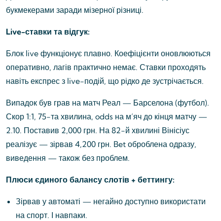
букмекерами заради мізерної різниці.
Live-ставки та відгук:
Блок live функціонує плавно. Коефіцієнти оновлюються
оперативно, лагів практично немає. Ставки проходять
навіть експрес з live-подій, що рідко де зустрічається.
Випадок був грав на матч Реал — Барселона (футбол).
Скор 1:1, 75-та хвилина, odds на м’яч до кінця матчу —
2.10. Поставив 2,000 грн. На 82-й хвилині Вінісіус
реалізує — зірвав 4,200 грн. Bet оброблена одразу,
виведення — також без проблем.
Плюси єдиного балансу слотів + беттингу:
Зірвав у автоматі — негайно доступно використати
на спорт. І навпаки.