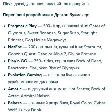
Після досвіду створив власний топ фаворитів.
Перевірені розробники в
Драгон букмекер
:
Pragmatic Play
— 500+ ігор, справжні хіти: Gates of
Olympus, Sweet Bonanza, Sugar Rush, Starlight
Princess, Dog House Megaways
NetEnt
— 200+ автоматів, культові ігри: Starburst,
Gonzo’s Quest, Dead or Alive 2, Divine Fortune
Play’n GO
— 250+ titles, серед яких Book of Dead,
Reactoonz, Fire Joker, Rise of Olympus
Evolution Gaming
— всі столи live-казино з
україномовними дилерами
Amatic
— олдскульні автомати, Hot Scatter, Book of
Aztec, Admiral Nelson
Belatra
— локальний розробник, Royal Coins, Cyber
Wolf, Lucky Drink