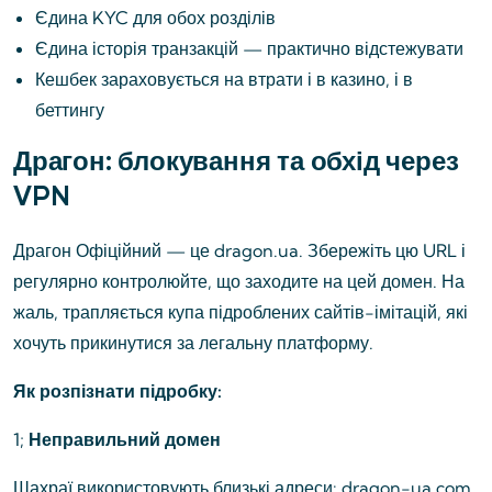
Єдина KYC для обох розділів
Єдина історія транзакцій — практично відстежувати
Кешбек зараховується на втрати і в казино, і в
беттингу
Драгон: блокування та обхід через
VPN
Драгон Офіційний — це dragon.ua. Збережіть цю URL і
регулярно контролюйте, що заходите на цей домен. На
жаль, трапляється купа підроблених сайтів-імітацій, які
хочуть прикинутися за легальну платформу.
Як розпізнати підробку:
1;
Неправильний домен
Шахраї використовують близькі адреси: dragon-ua.com,