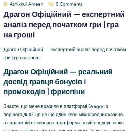
Ashikkul Ameen
0 Comments
Драгон Офіційний — експертний
аналіз перед початком гри | гра
на гроші
Драгон Офіційний — експертний аналіз перед початком
гри | гра на гроші
Драгон Офіційний — реальний
досвід гравця бонусів і
промокодів | фриспіни
Знаєте, що мене вразило в платформі Dragon з
першого дня? Це не ще один клон міжнародних казино,
а справжній вітчизняна платформа, який поєднує лінію
ставок та азартні ігри під одним дахом. Граю тут з весни