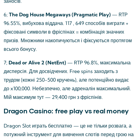
заносів.
6;
The Dog House Megaways (Pragmatic Play)
— RTP
96.55%, вибухова віддача. 117 , 649 способів виграти +
фіксовані символи в фріспінах = комбінація значних
призів. Множники накопичуються і фіксуються протягом
всього бонусу.
7;
Dead or Alive 2 (NetEnt)
— RTP 96.8%, максимальна
дисперсія. Для досвідчених. Free spins заходить з
трудом (кожні 250-500 кручень), але потенційно видає
до x100,000. Небезпечно, але адреналін максимальний.
Мій максимум тут — 29,400 грн з фріспінів.
Dragon Casino: free play vs real money
Dragon Slot играть бесплатно — це не тільки розвага, а
потужний інструмент для вивчення слотів перед грою на