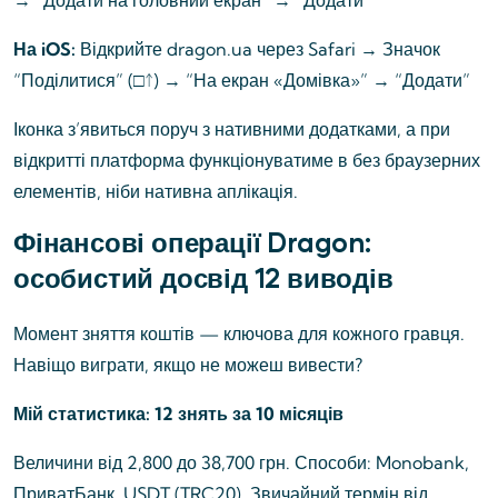
→ “Додати на головний екран” → “Додати”
На iOS:
Відкрийте dragon.ua через Safari → Значок
“Поділитися” (□↑) → “На екран «Домівка»” → “Додати”
Іконка з’явиться поруч з нативними додатками, а при
відкритті платформа функціонуватиме в без браузерних
елементів, ніби нативна аплікація.
Фінансові операції Dragon:
особистий досвід 12 виводів
Момент зняття коштів — ключова для кожного гравця.
Навіщо виграти, якщо не можеш вивести?
Мій статистика: 12 знять за 10 місяців
Величини від 2,800 до 38,700 грн. Способи: Monobank,
ПриватБанк, USDT (TRC20). Звичайний термін від