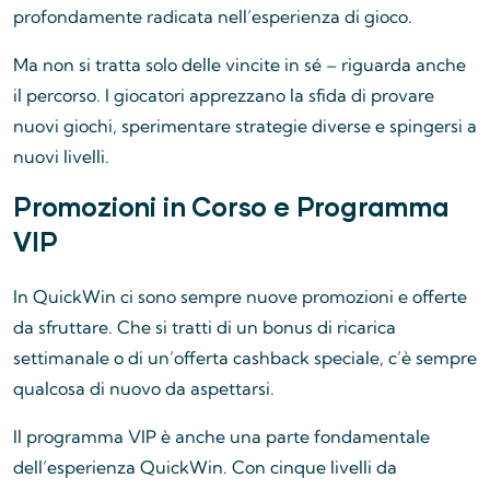
profondamente radicata nell’esperienza di gioco.
Ma non si tratta solo delle vincite in sé – riguarda anche
il percorso. I giocatori apprezzano la sfida di provare
nuovi giochi, sperimentare strategie diverse e spingersi a
nuovi livelli.
Promozioni in Corso e Programma
VIP
In QuickWin ci sono sempre nuove promozioni e offerte
da sfruttare. Che si tratti di un bonus di ricarica
settimanale o di un’offerta cashback speciale, c’è sempre
qualcosa di nuovo da aspettarsi.
Il programma VIP è anche una parte fondamentale
dell’esperienza QuickWin. Con cinque livelli da