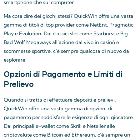
smartphone che sul computer.
Ma cosa dire dei giochi stessi? QuickWin offre una vasta
gamma di titoli di top provider come NetEnt, Pragmatic
Play e Evolution. Dai classici slot come Starburst e Big
Bad Wolf Megaways all’azione dal vivo in casinò e
scommesse sportive, c’è sempre qualcosa di nuovo da
esplorare.
Opzioni di Pagamento e Limiti di
Prelievo
Quando si tratta di effettuare depositi e prelievi,
QuickWin offre una vasta gamma di opzioni di
pagamento per soddisfare le esigenze di ogni giocatore.
Dai principali e-wallet come Skrill e Neteller alle
criptovalute come Bitcoin ed Ethereum, c’è sempre un