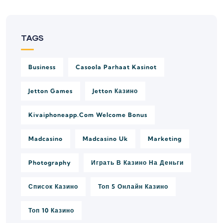
TAGS
Business
Casoola Parhaat Kasinot
Jetton Games
Jetton Казино
Kivaiphoneapp.com Welcome Bonus
Madcasino
Madcasino Uk
Marketing
Photography
Играть В Казино На Деньги
Список Казино
Топ 5 Онлайн Казино
Топ 10 Казино