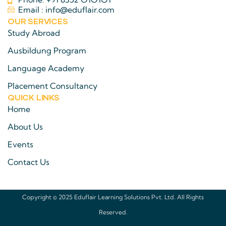
Email : info@eduflair.com
OUR SERVICES
Study Abroad
Ausbildung Program
Language Academy
Placement Consultancy
QUICK LINKS​
Home
About Us
Events
Contact Us
Copyright © 2025 Eduflair Learning Solutions Pvt. Ltd. All Rights
Reserved.