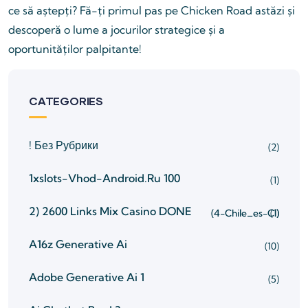
ce să aștepți? Fă-ți primul pas pe Chicken Road astăzi și
descoperă o lume a jocurilor strategice și a
oportunităților palpitante!
CATEGORIES
! Без Рубрики
(2)
1xslots-Vhod-Android.ru 100
(1)
2) 2600 Links Mix Casino
DONE
(4-Chile_es-Cl)
(1)
A16z Generative Ai
(10)
Adobe Generative Ai 1
(5)