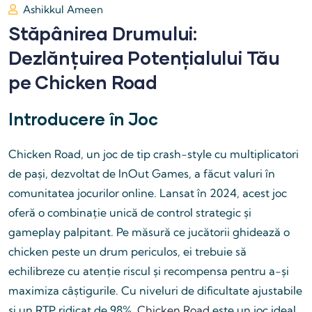
Ashikkul Ameen
Stăpânirea Drumului:
Dezlănțuirea Potențialului Tău
pe Chicken Road
Introducere în Joc
Chicken Road, un joc de tip crash-style cu multiplicatori
de pași, dezvoltat de InOut Games, a făcut valuri în
comunitatea jocurilor online. Lansat în 2024, acest joc
oferă o combinație unică de control strategic și
gameplay palpitant. Pe măsură ce jucătorii ghidează o
chicken peste un drum periculos, ei trebuie să
echilibreze cu atenție riscul și recompensa pentru a-și
maximiza câștigurile. Cu niveluri de dificultate ajustabile
și un RTP ridicat de 98%,
Chicken Road
este un joc ideal