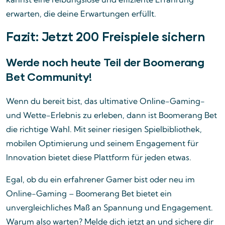
erwarten, die deine Erwartungen erfüllt.
Fazit: Jetzt 200 Freispiele sichern
Werde noch heute Teil der Boomerang
Bet Community!
Wenn du bereit bist, das ultimative Online-Gaming-
und Wette-Erlebnis zu erleben, dann ist Boomerang Bet
die richtige Wahl. Mit seiner riesigen Spielbibliothek,
mobilen Optimierung und seinem Engagement für
Innovation bietet diese Plattform für jeden etwas.
Egal, ob du ein erfahrener Gamer bist oder neu im
Online-Gaming – Boomerang Bet bietet ein
unvergleichliches Maß an Spannung und Engagement.
Warum also warten? Melde dich jetzt an und sichere dir